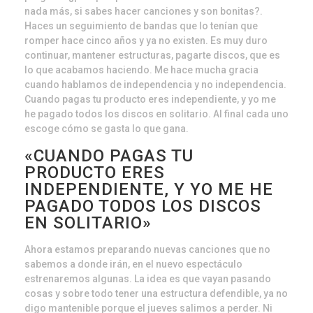
nada más, si sabes hacer canciones y son bonitas?.
Haces un seguimiento de bandas que lo tenían que
romper hace cinco años y ya no existen. Es muy duro
continuar, mantener estructuras, pagarte discos, que es
lo que acabamos haciendo. Me hace mucha gracia
cuando hablamos de independencia y no independencia.
Cuando pagas tu producto eres independiente, y yo me
he pagado todos los discos en solitario. Al final cada uno
escoge cómo se gasta lo que gana.
«CUANDO PAGAS TU
PRODUCTO ERES
INDEPENDIENTE, Y YO ME HE
PAGADO TODOS LOS DISCOS
EN SOLITARIO»
Ahora estamos preparando nuevas canciones que no
sabemos a donde irán, en el nuevo espectáculo
estrenaremos algunas. La idea es que vayan pasando
cosas y sobre todo tener una estructura defendible, ya no
digo mantenible porque el jueves salimos a perder. Ni