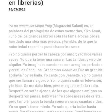
en librerias)
16/03/2025
Yo no quería ser Miqui Puig
(Magazzini Salani) es, en
palabras del prologuista de estas memorias, Kiko Amat,
«uno de los grandes libros sobre la fama. Pocas obras
han dado una idea más precisa, y terrible, de lo que la
notoriedad repentina puede hacerle a uno».
«Yo no quería perder la cabeza por amor; y lo hice varias
veces. Yo quería tener una casa en Las Landas; y vivo de
alquiler. Yo imaginaba canciones con arreglos perfectos
y creé Los Sencillos. Grabamos
Bonito es
. Fue un gran hit.
Todavía hoy se baila. Yo canté con Jeanette. Yo no quería
que me llamarais gordo. Yo no quería salir en televisión;
y lo hice. Se me daba bien; pero me gusta más la radio.
Desperté en sofás ajenos, de los que algunos amigos no
despertaron jamás. Bebí y esnifé sobre mesas de cristal,
pero también puse la banda sonora a unas cuantas vidas.
Yo no quería tener miedo. Yo solo quería bailar hasta