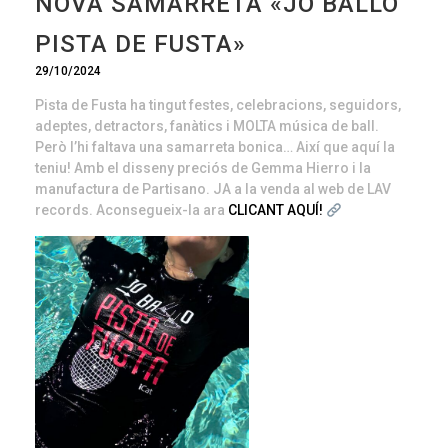
NOVA SAMARRETA «JO BALLO
PISTA DE FUSTA»
29/10/2024
Pista de Fusta ha tingut festes, celebracions, seguidors,
adeptes, detractors, fanàtics i MOLTA música de ball.
Però l’hi faltava una samarreta bonica… Així que aquí la
teniu! Amb el disseny preciós de Gemma Hierro i la
manufactura de Partisano. JA a la venda al web de LAV
records. Aconsegueix-la ara
CLICANT AQUÍ!