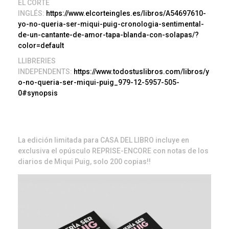
EL CORTE
INGLÉS:
https://www.elcorteingles.es/libros/A54697610-
yo-no-queria-ser-miqui-puig-cronologia-sentimental-
de-un-cantante-de-amor-tapa-blanda-con-solapas/?
color=default
LLIBRERIES
INDEPENDENTS:
https://www.todostuslibros.com/libros/y
o-no-queria-ser-miqui-puig_979-12-5957-505-
0#synopsis
La edición limitada para CASA DEL LIBRO incluye en
exclusiva el opúsculo REPRISE-ENCORE con notas de los
diarios de Miqui Puig, solo 200 copias!!