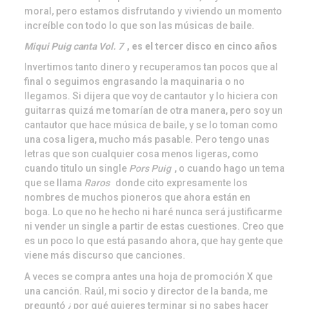
moral, pero estamos disfrutando y viviendo un momento
increíble con todo lo que son las músicas de baile.
Miqui Puig canta Vol. 7
, es el tercer disco en cinco años
Invertimos tanto dinero y recuperamos tan pocos que al
final o seguimos engrasando la maquinaria o no
llegamos. Si dijera que voy de cantautor y lo hiciera con
guitarras quizá me tomarían de otra manera, pero soy un
cantautor que hace música de baile, y se lo toman como
una cosa ligera, mucho más pasable. Pero tengo unas
letras que son cualquier cosa menos ligeras, como
cuando titulo un single
Pors Puig
, o cuando hago un tema
que se llama
Raros
donde cito expresamente los
nombres de muchos pioneros que ahora están en
boga. Lo que no he hecho ni haré nunca será justificarme
ni vender un single a partir de estas cuestiones. Creo que
es un poco lo que está pasando ahora, que hay gente que
viene más discurso que canciones.
A veces se compra antes una hoja de promoción X que
una canción. Raúl, mi socio y director de la banda, me
preguntó ¿por qué quieres terminar si no sabes hacer