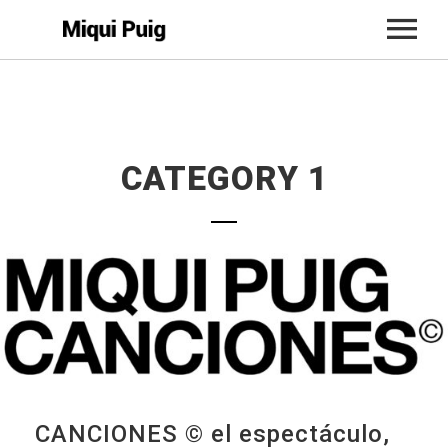
INICIO
BIO
CATEGORY 1
CONCIERTOS
MÚSICA
ACTUALIDAD
TIENDA
CONTACTO
CANCIONES © el espectáculo,