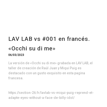
LAV LAB vs #001 en francés.
«Occhi su di me»
06/03/2023
La versión de «Occhi su di me» grabada en LAV LAB, el
taller de creación de Raúl Juan y Miqui Puig es
destacado con un gusto exquisito en esta pagina
francesa.
https://section-26.fr/lavlab-vs-miqui-puig-reprend-et-
adapte-eyes-without-a-face-de-billy-idol/