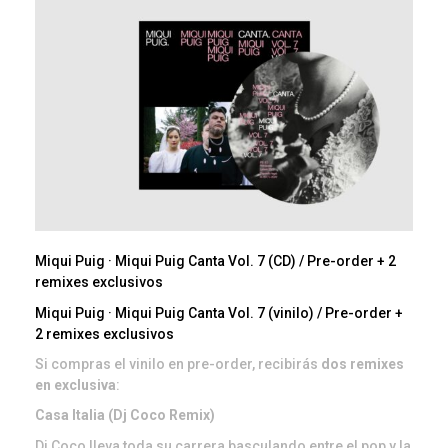
Miqui Puig · Miqui Puig Canta Vol. 7 (CD) / Pre-order + 2
remixes exclusivos
Miqui Puig · Miqui Puig Canta Vol. 7 (vinilo) / Pre-order +
2 remixes exclusivos
Si compras el vinilo en pre-order, recibirás
dos remixes
en exclusiva
:
Casa Italia (Dj Coco Remix)
Dj Coco lleva toda su carrera basculando entre el pop y la