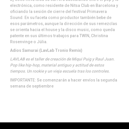
electrónica, como residente de Nitsa Club en Barcelona y
oficiando la sesión de cierre del festival Primavera
Sound. En su faceta como productor también bebe de
esos parámetros, aunque la dirección de sus remezclas
se orienta hacia el house y la disco music, como queda
patente en sus últimos trabajos para TWIN, Christina
Rosenvinge o Júlia.
Adios Samurai (LavLab Tronio Remix)
LAVLAB es el taller de creación de Miqui Puig y Raul Juan.
Pop like hip-hop, material antiguo y actitud de estos
tiempos. Un rookie y un vieja escuela tras los controles.
IMPORTANTE: Se comenzarán a hacer envíos la segunda
semana de septiembre