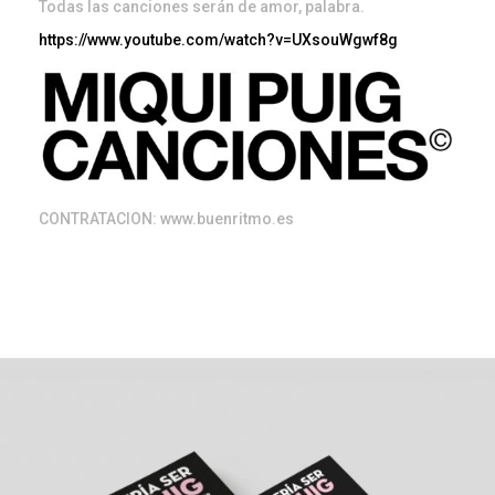
Todas las canciones serán de amor, palabra.
https://www.youtube.com/watch?v=UXsouWgwf8g
CONTRATACION: www.buenritmo.es