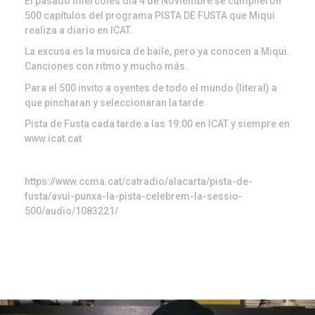
El pasado miércoles día 4 de Noviembre se cumplieron
500 capítulos del programa PISTA DE FUSTA que Miqui
realiza a diario en ICAT.
La excusa es la musica de baile, pero ya conocen a Miqui.
Canciones con ritmo y mucho más.
Para el 500 invito a oyentes de todo el mundo (literal) a
que pincharan y seleccionaran la tarde.
Pista de Fusta cada tarde a las 19:00 en ICAT y siempre en
www.icat.cat
https://www.ccma.cat/catradio/alacarta/pista-de-
fusta/avui-punxa-la-pista-celebrem-la-sessio-
500/audio/1083221/