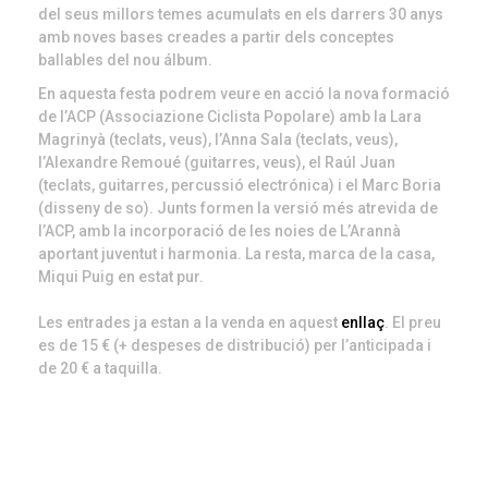
del seus millors temes acumulats en els darrers 30 anys
amb noves bases creades a partir dels conceptes
ballables del nou álbum.
En aquesta festa podrem veure en acció la nova formació
de l’ACP (Associazione Ciclista Popolare) amb la Lara
Magrinyà (teclats, veus), l’Anna Sala (teclats, veus),
l’Alexandre Remoué (guitarres, veus), el Raúl Juan
(teclats, guitarres, percussió electrónica) i el Marc Boria
(disseny de so). Junts formen la versió més atrevida de
l’ACP, amb la incorporació de les noies de L’Arannà
aportant juventut i harmonia. La resta, marca de la casa,
Miqui Puig en estat pur.
Les entrades ja estan a la venda en aquest
enllaç
. El preu
es de 15 € (+ despeses de distribució) per l’anticipada i
de 20 € a taquilla.