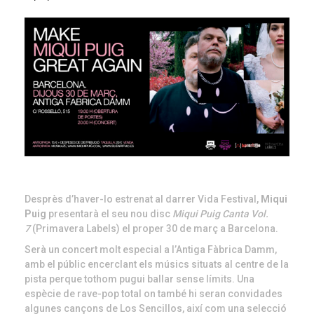
Desprès d’haver-lo estrenat al darrer Vida Festival,
Miqui
Puig
presentarà el seu nou disc
Miqui Puig Canta Vol.
7
(Primavera Labels) el proper 30 de març a Barcelona.
Serà un concert molt especial a l’Antiga Fàbrica Damm,
amb el públic encerclant els músics situats al centre de la
pista perque tothom pugui ballar sense límits. Una
espècie de rave-pop total on també hi seran convidades
algunes cançons de Los Sencillos, així com una selecció