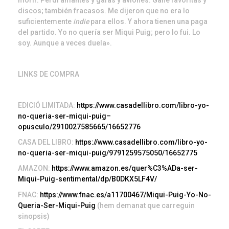
morir. Perdí amantes y gafas y aviones. Gané favoritas y
discos; también fracasos. Me dijeron que no era lo
suficientemente
indie
para ellos. Y ahora tienen una paga
del partido. Yo no quería ser Miqui Puig; pero lo fui. Lo
soy. Aunque a veces duela».
LINKS DE COMPRA
EDICIÓ LIMITADA:
https://www.casadellibro.com/libro-yo-
no-queria-ser-miqui-puig–
opusculo/2910027585665/16652776
CASA DEL LIBRO:
https://www.casadellibro.com/libro-yo-
no-queria-ser-miqui-puig/9791259575050/16652775
AMAZON:
https://www.amazon.es/quer%C3%ADa-ser-
Miqui-Puig-sentimental/dp/B0DKX5LF4V/
FNAC:
https://www.fnac.es/a11700467/Miqui-Puig-Yo-No-
Queria-Ser-Miqui-Puig
(hem demanat que carreguin
sinopsis)