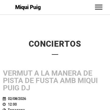
INICIO
BIO
CONCIERTOS
CONCIERTOS
MÚSICA
ACTUALIDAD
VERMUT A LA MANERA DE
TIENDA
PISTA DE FUSTA AMB MIQUI
PUIG DJ
CONTACTO
02/08/2026
12:00