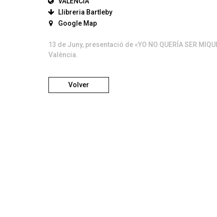
VALÈNCIA
Llibreria Bartleby
Google Map
13 de Juny, presentació de «YO NO QUERÍA SER MIQUI P
València.
Volver