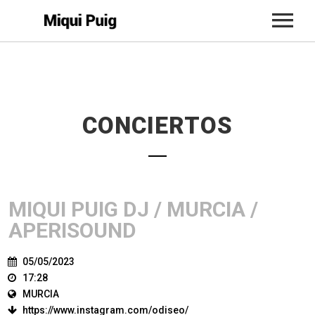
INICIO
BIO
CONCIERTOS
CONCIERTOS
MÚSICA
ACTUALIDAD
MIQUI PUIG DJ / MURCIA /
TIENDA
APERISOUND
CONTACTO
05/05/2023
17:28
MURCIA
https://www.instagram.com/odiseo/