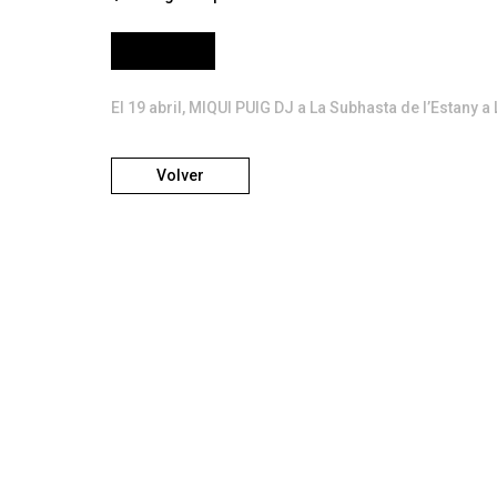
Tickets
El 19 abril, MIQUI PUIG DJ a La Subhasta de l’Estany 
Volver