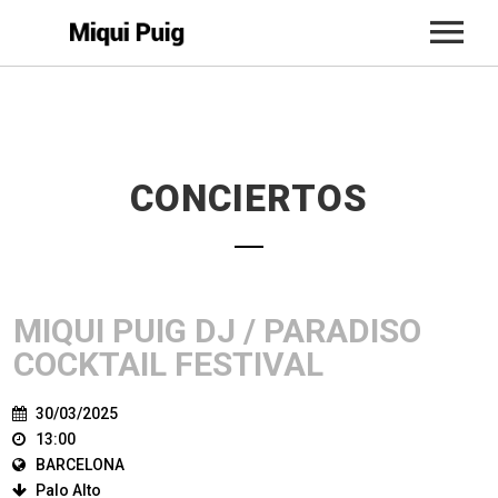
INICIO
BIO
CONCIERTOS
CONCIERTOS
MÚSICA
ACTUALIDAD
MIQUI PUIG DJ / PARADISO
TIENDA
COCKTAIL FESTIVAL
CONTACTO
30/03/2025
13:00
BARCELONA
Palo Alto