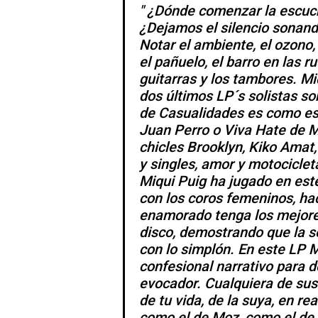
¿Dónde comenzar la escuch
¿Dejamos el silencio sonand
Notar el ambiente, el ozono, 
el pañuelo, el barro en las rue
guitarras y los tambores. Mi
dos últimos LP´s solistas so
de Casualidades es como esc
Juan Perro o Viva Hate de M
chicles Brooklyn, Kiko Amat,
y singles, amor y motociclet
Miqui Puig ha jugado en est
con los coros femeninos, ha
enamorado tenga los mejores
disco, demostrando que la s
con lo simplón. En este LP 
confesional narrativo para d
evocador. Cualquiera de su
de tu vida, de la suya, en re
como el de Moz, como el de