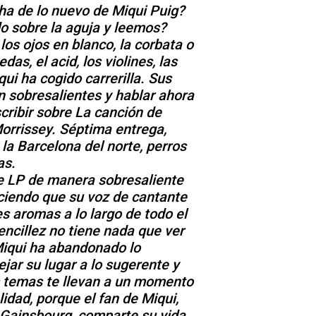
a de lo nuevo de Miqui Puig?
o sobre la aguja y leemos?
los ojos en blanco, la corbata o
das, el acid, los violines, las
qui ha cogido carrerilla. Sus
n sobresalientes y hablar ahora
ribir sobre La canción de
orrissey. Séptima entrega,
 la Barcelona del norte, perros
as.
e LP de manera sobresaliente
ciendo que su voz de cantante
 aromas a lo largo de todo el
encillez no tiene nada que ver
Miqui ha abandonado lo
ejar su lugar a lo sugerente y
s temas te llevan a un momento
alidad, porque el fan de Miqui,
 Gainsbourg, comparte su vida